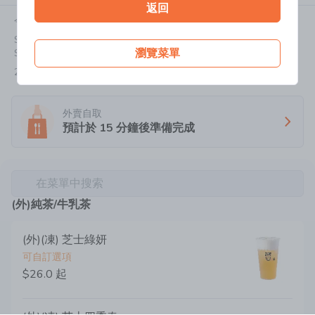
返回
今天:
11:30-21:45
Shop No.2001,Level 2, MOS Twon (Phase 4), No.18 On Luk
瀏覽菜單
Street, Sha Tin, New Territories
2300 1777
外賣自取
預計於
15
分鐘後準備完成
在菜單中搜索
(外)純茶/牛乳茶
(外)(凍) 芝士綠妍
可自訂選項
$26.0
起