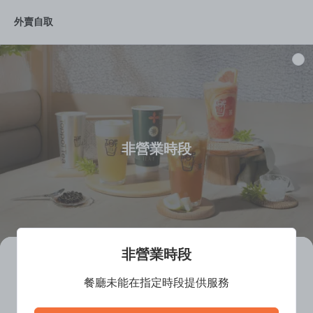
外賣自取
(外)純茶/牛乳茶
(外)水果聯盟
(外)當季限定
(外)
非營業時段
非營業時段
一鼎茶 (Ma On Shan)
餐廳未能在指定時段提供服務
餐廳離線中