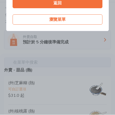
返回
今天:
24小時營業
佐敦白加士街113-115號地鋪
瀏覽菜單
2384 3862
外賣自取
預計於
5
分鐘後準備完成
在菜單中搜索
外賣 - 甜品 (熱)
(外)芝麻糊 (熱)
可自訂選項
$31.0
起
(外)核桃露 (熱)