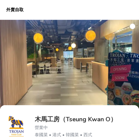
外賣自取
推薦菜品
S01 All Day Breakfast 全日早餐
S01 午巿套餐
木馬工房（Tseung Kwan O）
營業中
泰國菜 • 港式 • 韓國菜 • 西式