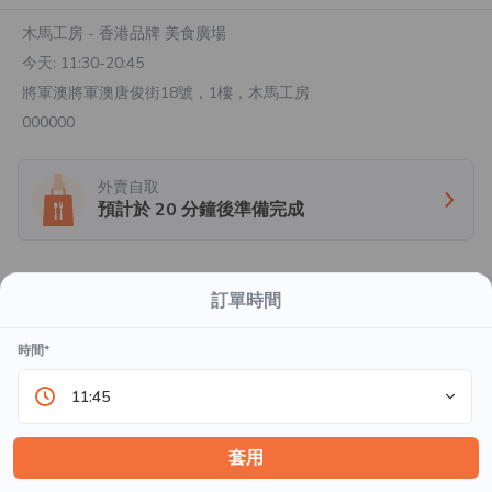
木馬工房 - 香港品牌 美食廣場
今天:
11:30-20:45
將軍澳將軍澳唐俊街18號，1樓，木馬工房
000000
外賣自取
預計於
20
分鐘後準備完成
請選擇餐廳
查看全部
訂單時間
時間*
非營業時段
非營業時段
非營業時段
11:45
Our Little Dream
韓虎家Korean
KAi Poke Bowl @
@ Trojan Food
Tiger Family @
Trojan Food Club
套用
Club TKO
Trojan Food Club
TKO