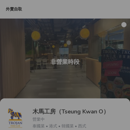
外賣自取
推薦菜品
S04 KAi 波奇寶套餐
S04 自選波奇寶
S
非營業時段
木馬工房（Tseung Kwan O）
營業中
泰國菜 • 港式 • 韓國菜 • 西式