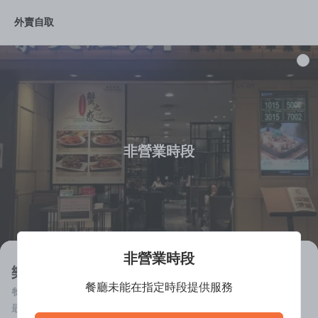
外賣自取
飯/麵
湯
前菜/小食
主食
菜
素菜
海鮮
非營業時段
非營業時段
樂天經典 (奧海城二期)
餐廳未能在指定時段提供服務
餐廳離線中
最低消費 $1.0