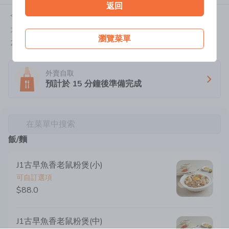
返回
今天:
11:00-22:00
大角咀海庭道18號奧海城二期UG樓UG09號舖
瀏覽菜單
2177 0760
外賣自取
預計於
15
分鐘後準備完成
在菜單中搜索
飯/麵
J1古早魚香老鼠粉煲(小)
可自訂選項
$88.0
J1古早魚香老鼠粉煲(中)