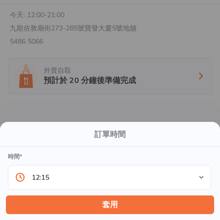
今天:
12:00-21:00
九龍佐敦廟街273-285號寶發大廈5號地舖
5486 5066
外賣自取
預計於
20
分鐘後準備完成
哎喲！！
訂單時間
時間*
12:15
沒有產品存在於此菜單內，請稍後再試。
套用