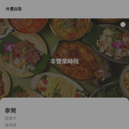
外賣自取
非營業時段
泰簡
營業中
緬甸菜