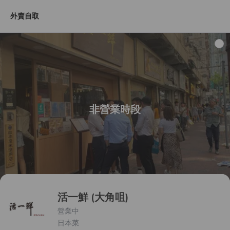
外賣自取
推薦菜品
刺身定食
和風定食
壽司
日本直送系
非營業時段
活一鮮 (大角咀)
營業中
日本菜