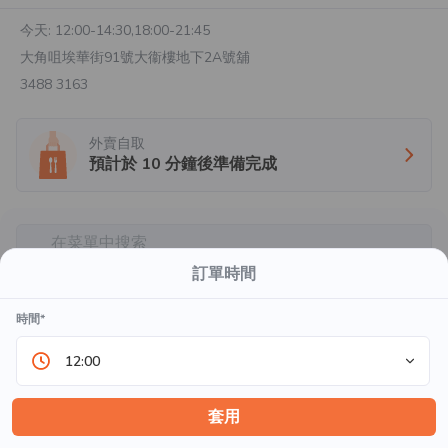
今天:
12:00-14:30,18:00-21:45
大角咀埃華街91號大衞樓地下2A號舖
3488 3163
外賣自取
預計於
10
分鐘後準備完成
在菜單中搜索
推薦菜品
訂單時間
時間*
海膽魚生飯
可自訂選項
12:00
$88.0
起
套用
刺身定食