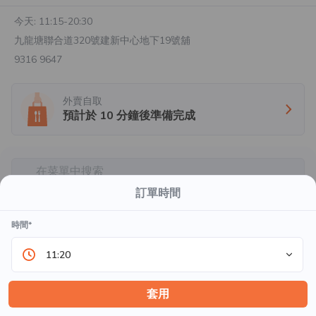
今天:
11:15-20:30
九龍塘聯合道320號建新中心地下19號舖
9316 9647
外賣自取
預計於
10
分鐘後準備完成
在菜單中搜索
漢堡
訂單時間
時間*
漢間（單層）
手打安格斯牛肉 、芝士、洋蔥、羽衣甘藍、漢間
11:20
汁
$64.0
起
套用
漢間（雙層）