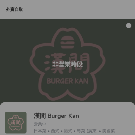
外賣自取
漢堡
沙律
小食
飲品
非營業時段
漢間 Burger Kan
營業中
日本菜 • 西式 • 港式 • 粵菜 (廣東) • 美國菜