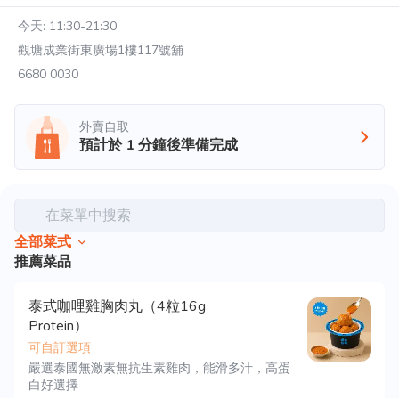
今天:
11:30-21:30
觀塘成業街東廣場1樓117號舖
6680 0030
外賣自取
預計於
1
分鐘後準備完成
在菜單中搜索
全部菜式
推薦菜品
泰式咖哩雞胸肉丸（4粒16g
Protein）
可自訂選項
嚴選泰國無激素無抗生素雞肉，能滑多汁，高蛋
白好選擇