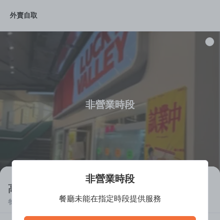
外賣自取
丸類/熱食
自家製飲品
懷舊小食
紀念品
非營業時段
非營業時段
高慶坊 (尖沙咀)
餐廳未能在指定時段提供服務
餐廳離線中