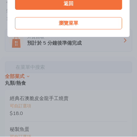
今天:
24小時營業
返回
尖沙咀天星碼頭地下KP-01
12349876
瀏覽菜單
外賣自取
預計於
5
分鐘後準備完成
在菜單中搜索
全部菜式
丸類/熱食
經典石澳脆皮金龍手工燒賣
可自訂選項
$18.0
秘製魚蛋
可自訂選項