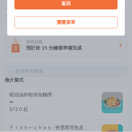
返回
今天:
11:30-20:45
北角宏安道威德閣地下14號舖
瀏覽菜單
3590 4930
外賣自取
預計於
15
分鐘後準備完成
在菜單中搜索
推介菜式
蝦頭油炸蝦球魚麵撈
👑
$72.0
起
Ｆｉｓｈ—ｃｈｏｓ ‧ 扮墨西哥魚皮