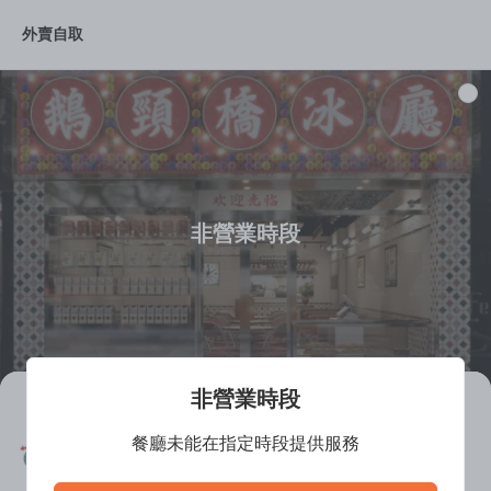
外賣自取
非營業時段
非營業時段
鵝頸橋冰廳 (銅鑼灣)
餐廳未能在指定時段提供服務
餐廳離線中
港式