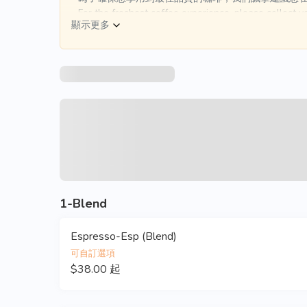
- For the freshest coffee experience, please collect yo
顯示更多
 Thank you for your support!
1-Blend
Espresso-Esp (Blend)
可自訂選項
$38.00 起