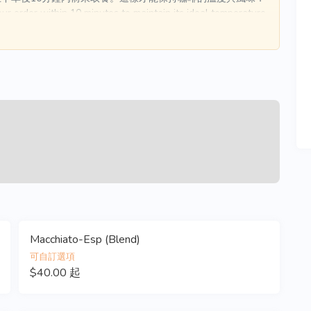
ur order within 10 minutes to maintain its ideal temperature and flavor.
Macchiato-Esp (Blend)
可自訂選項
$40.00 起