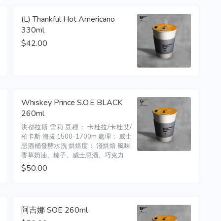
(L) Thankful Hot Americano
330ml
$42.00
Whiskey Prince S.O.E BLACK
260ml
洪都拉斯 雪莉 豆種： 卡杜拉/卡杜艾/
柏卡斯 海拔:1500-1700m 處理： 威士
忌酒桶發酵水洗 烘焙度： 淺烘焙 風味: 
香草奶油、榛子、威士忌酒、巧克力
$50.00
阿吉娜 SOE 260ml