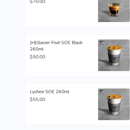
$70.00
(H)Glacier Fruit SOE Black
260ml
$50.00
Lychee SOE 260ml
$55.00