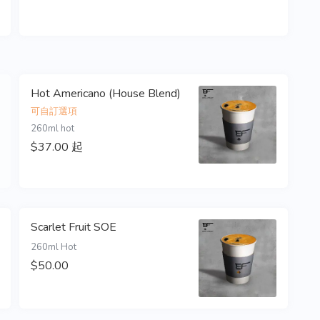
Hot Americano (House Blend)
可自訂選項
260ml hot
$37.00 起
Scarlet Fruit SOE
260ml Hot
$50.00