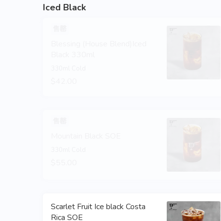
Iced Black
售罄
Blessing (House Blend)Iced
Black 330ml
330ml Cold
$42.00
售罄
Mountain Black SOE
330ml Cold
$55.00
Scarlet Fruit Ice black Costa
Rica SOE