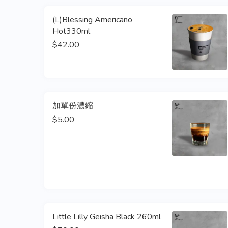
(L)Blessing Americano
Hot330ml
$42.00
加單份濃縮
$5.00
Little Lilly Geisha Black 260ml