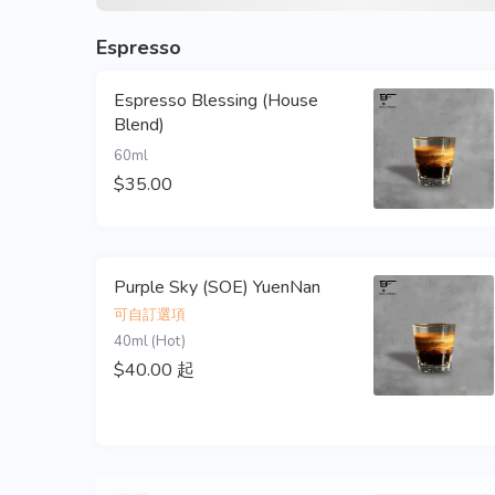
Espresso
Espresso Blessing (House
Blend)
60ml
$35.00
Purple Sky (SOE) YuenNan
可自訂選項
40ml (Hot)
$40.00 起