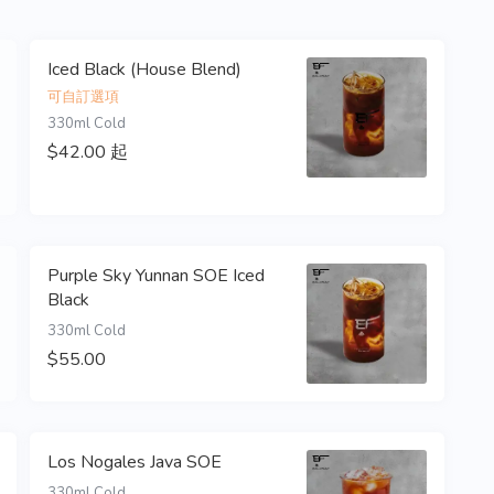
Iced Black (House Blend)
可自訂選項
330ml Cold
$42.00 起
Purple Sky Yunnan SOE Iced
Black
330ml Cold
$55.00
Los Nogales Java SOE
330ml Cold