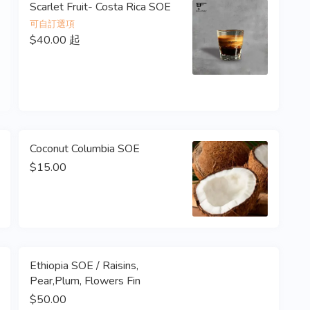
Scarlet Fruit- Costa Rica SOE
可自訂選項
$40.00 起
Coconut Columbia SOE
$15.00
Ethiopia SOE / Raisins,
Pear,Plum, Flowers Fin
$50.00