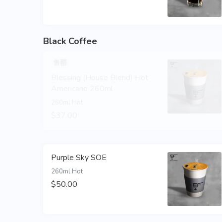
Black Coffee
售罄
Blessing (House Blend) Hot
Americano 260ml
260ml Hot
$37.00
Purple Sky SOE
260ml Hot
$50.00