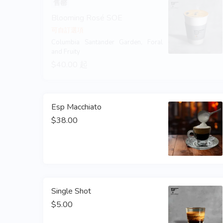
售罄
Blooming Rosé SOE
可自訂選項
Columbia Santander Garden, Foral 
and Fruity 
$40.00 起
Esp Macchiato
$38.00
Single Shot
$5.00