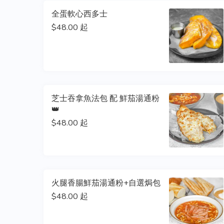
全蛋軟心西多士
$48.00 起
芝士吞拿魚法包 配 鮮茄湯通粉
👑
$48.00 起
火腿香腸鮮茄湯通粉+自選焗包
$48.00 起