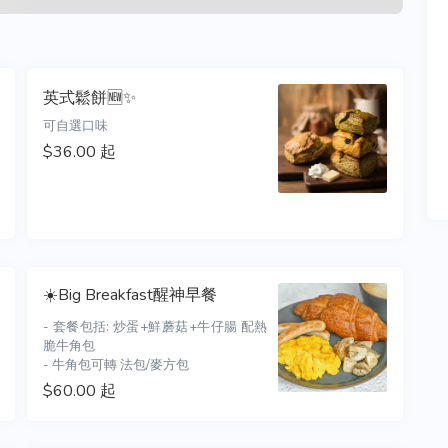
英式鬆餅🆕✨
可自選口味
$36.00 起
☀️Big Breakfast醒神早餐
- 套餐包括: 炒蛋+鮮蘑菇+牛仔腸 配熱
脆牛角包

- 牛角包可轉 法包/麥方包
$60.00 起