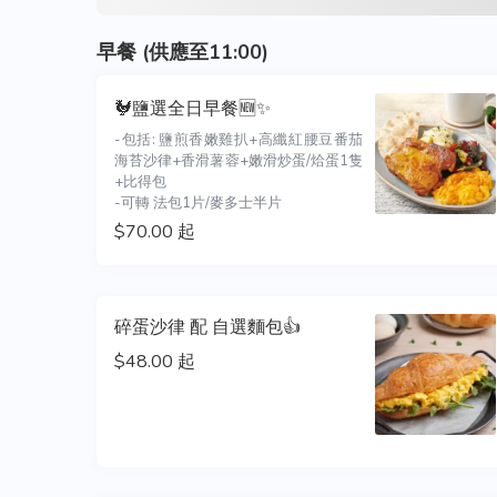
早餐 (供應至11:00)
🐓鹽選全日早餐🆕✨
-包括: 鹽煎香嫩雞扒+高纖紅腰豆番茄
海苔沙律+香滑薯蓉+嫩滑炒蛋/烚蛋1隻
+比得包

-可轉 法包1片/麥多士半片
$70.00 起
碎蛋沙律 配 自選麵包👍
$48.00 起