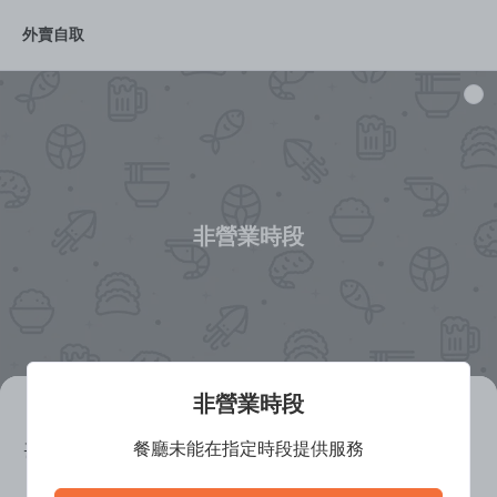
外賣自取
推薦菜品
Op 豆腐鍋
Op 韓式鐵板
Op 拌飯
Op
非營業時段
非營業時段
Food Playground (K11 MUSEA)
餐廳未能在指定時段提供服務
營業中
粵菜 (廣東)