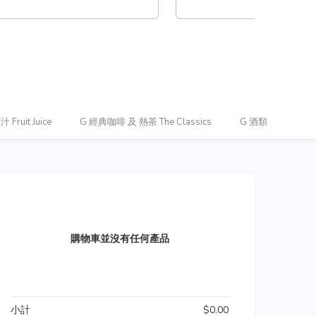
Fruit Juice
G 經典咖啡 及 熱茶 The Classics
G 酒類
G 漢
購物車並沒有任何產品
小計
$0.00