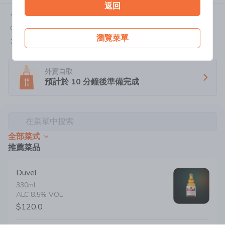
返回
今天:
休息日
G/F, Queen's Road Centre, 152 Queen's Road Central, Central
瀏覽菜單
2217 6671
外賣自取
預計於
10
分鐘後準備完成
在菜單中搜索
全部菜式
推薦菜品
Duvel
330ml 

ALC 8.5% VOL
$120.0