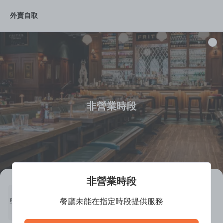
外賣自取
推薦菜品
Cold Starter
Hot Starter
Salads
Main
非營業時段
非營業時段
Frites (FQR)
餐廳未能在指定時段提供服務
營業中