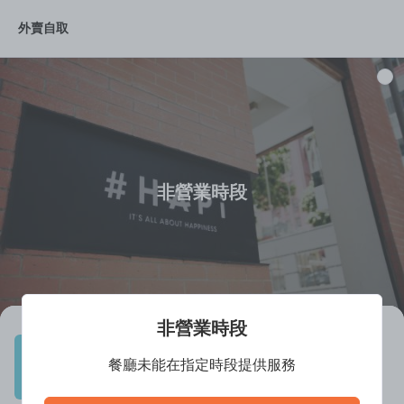
外賣自取
Set
*酥類 及 全日
*沙律
*Bagel
*意粉
*咖
非營業時段
非營業時段
#HAPi (九龍灣)
餐廳未能在指定時段提供服務
餐廳離線中
西式