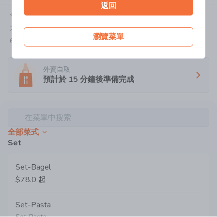
返回
今天:
11:00-18:00
九龍灣常悅道8號零碳天地
瀏覽菜單
6973 9298
外賣自取
預計於
15
分鐘後準備完成
在菜單中搜索
全部菜式
Set
Set-Bagel
$78.0
起
Set-Pasta
Set-Pasta