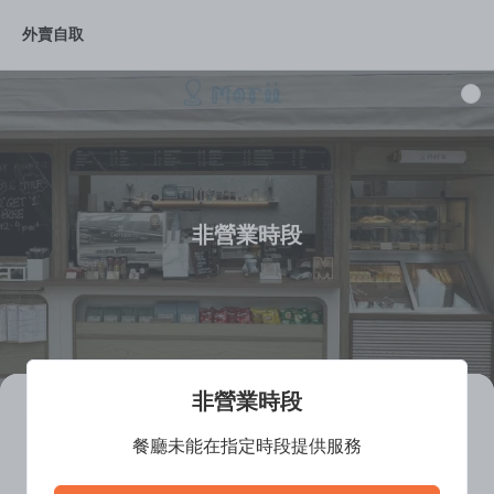
外賣自取
Snacks
Coffee (S Size)
Coffee (M Size)
Tea/Other(S
非營業時段
非營業時段
Morii Espresso Bar (Enterprise
餐廳未能在指定時段提供服務
Square)
餐廳離線中