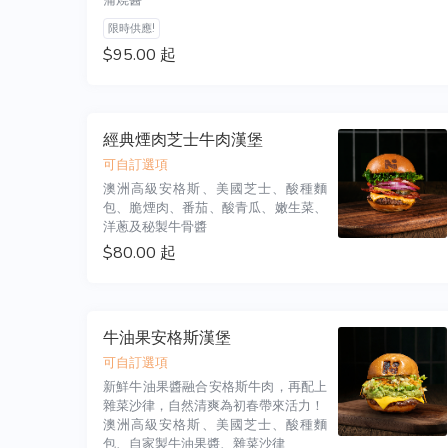
蒲燒醬
限時供應!
$95.00 起
經典煙肉芝士牛肉漢堡
可自訂選項
澳洲高級安格斯、美國芝士、酸種麵
包、脆煙肉、番茄、酸青瓜、嫩生菜、
洋蔥及秘製牛骨醬
$80.00 起
牛油果安格斯漢堡
可自訂選項
新鮮牛油果醬融合安格斯牛肉，再配上
雜菜沙律，自然清爽為初春帶來活力！

澳洲高級安格斯、美國芝士、酸種麵
包、自家製牛油果醬、雜菜沙律