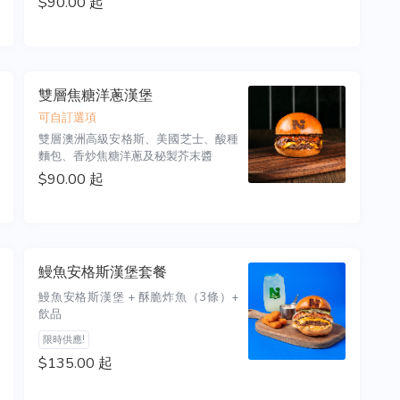
$90.00 起
雙層焦糖洋蔥漢堡
可自訂選項
雙層澳洲高級安格斯、美國芝士、酸種
麵包、香炒焦糖洋蔥及秘製芥末醬
$90.00 起
鰻魚安格斯漢堡套餐
鰻魚安格斯漢堡 + 酥脆炸魚（3條）+ 
飲品
限時供應!
$135.00 起