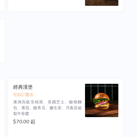
經典漢堡
可自訂選項
澳洲高級安格斯、美國芝士、酸種麵
包、番茄、酸青瓜、嫩生菜、洋蔥及秘
製牛骨醬
$70.00 起