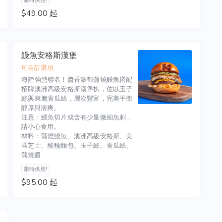
限時供應!
$49.00 起
鰻魚安格斯漢堡
可自訂選項
海陸強勢聯名！醬香濃郁蒲燒鰻魚搭配
招牌澳洲高級安格斯漢堡扒，佐以玉子
絲與爽脆青瓜絲，層次豐富，完美平衡
醇厚與清爽。

注意：鰻魚切片或含有少量微細魚刺，
請小心食用。

材料：蒲燒鰻魚、澳洲高級安格斯、美
國芝士、酸種麵包、玉子絲、青瓜絲、
蒲燒醬
限時供應!
$95.00 起