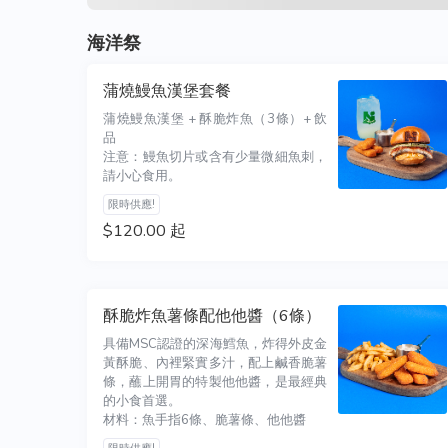
海洋祭
蒲燒鰻魚漢堡套餐
蒲燒鰻魚漢堡 + 酥脆炸魚（3條）+ 飲
品

注意：鰻魚切片或含有少量微細魚刺，
請小心食用。
限時供應!
$120.00 起
酥脆炸魚薯條配他他醬（6條）
具備MSC認證的深海鱈魚，炸得外皮金
黃酥脆、內裡緊實多汁，配上鹹香脆薯
條，蘸上開胃的特製他他醬，是最經典
的小食首選。

材料：魚手指6條、脆薯條、他他醬