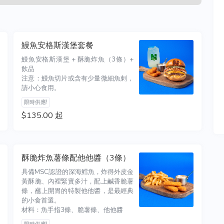
鰻魚安格斯漢堡套餐
鰻魚安格斯漢堡 + 酥脆炸魚（3條）+ 
飲品

注意：鰻魚切片或含有少量微細魚刺，
請小心食用。
限時供應!
$135.00 起
酥脆炸魚薯條配他他醬（3條）
具備MSC認證的深海鱈魚，炸得外皮金
黃酥脆、內裡緊實多汁，配上鹹香脆薯
條，蘸上開胃的特製他他醬，是最經典
的小食首選。

材料：魚手指3條、脆薯條、他他醬