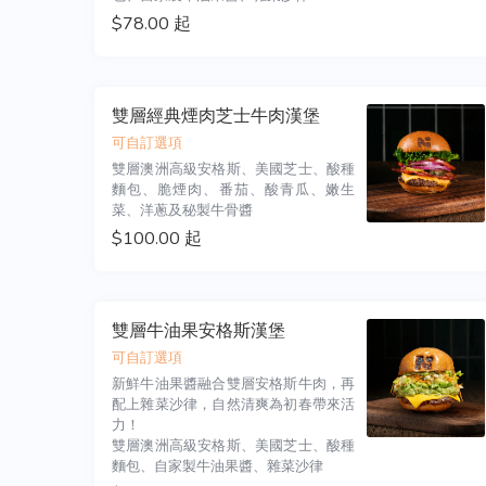
$78.00 起
雙層經典煙肉芝士牛肉漢堡
可自訂選項
雙層澳洲高級安格斯、美國芝士、酸種
麵包、脆煙肉、番茄、酸青瓜、嫩生
菜、洋蔥及秘製牛骨醬
$100.00 起
雙層牛油果安格斯漢堡
可自訂選項
新鮮牛油果醬融合雙層安格斯牛肉，再
配上雜菜沙律，自然清爽為初春帶來活
力！

雙層澳洲高級安格斯、美國芝士、酸種
麵包、自家製牛油果醬、雜菜沙律