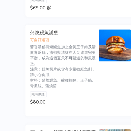
限時供應!
$69.00 起
蒲燒鰻魚漢堡
可自訂選項
醬香濃郁蒲燒鰻魚加上金黃玉子絲及清
爽青瓜絲，濃郁與清爽在舌尖達致完美
平衡，成為這個夏天不可錯過的和風漢
堡。

注意：鰻魚切片或含有少量微細魚刺，
請小心食用。

材料：蒲燒鰻魚、酸種麵包、玉子絲、
青瓜絲、蒲燒醬
限時供應!
$80.00