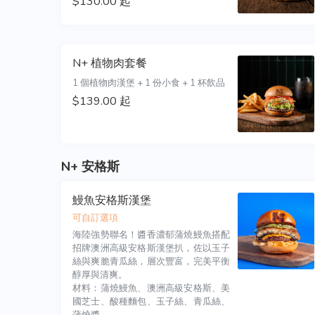
$130.00 起
N+ 植物肉套餐
1 個植物肉漢堡 + 1 份小食 + 1 杯飲品
$139.00 起
N+ 安格斯
鰻魚安格斯漢堡
可自訂選項
海陸強勢聯名！醬香濃郁蒲燒鰻魚搭配
招牌澳洲高級安格斯漢堡扒，佐以玉子
絲與爽脆青瓜絲，層次豐富，完美平衡
醇厚與清爽。

材料：蒲燒鰻魚、澳洲高級安格斯、美
國芝士、酸種麵包、玉子絲、青瓜絲、