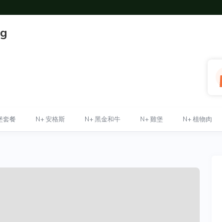
ng
堡套餐
N+ 安格斯
N+ 黑金和牛
N+ 雞堡
N+ 植物肉