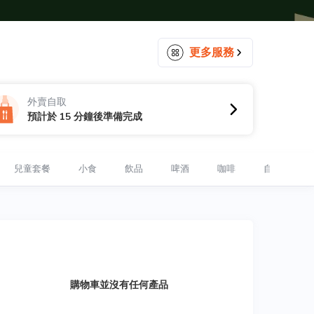
更多服務
外賣自取
預計於 15 分鐘後準備完成
兒童套餐
小食
飲品
啤酒
咖啡
自家製醬料
購物車並沒有任何產品