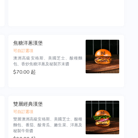
焦糖洋蔥漢堡
可自訂選項
澳洲高級安格斯、美國芝士、酸種麵
包、香炒焦糖洋蔥及秘製芥末醬
$70.00 起
雙層經典漢堡
可自訂選項
雙層澳洲高級安格斯、美國芝士、酸種
麵包、番茄、酸青瓜、嫩生菜、洋蔥及
秘製牛骨醬