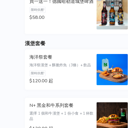
買一送一！德國哈勒道城堡啤酒
限時供應!
$58.00
漢堡套餐
海洋祭套餐
海洋祭漢堡 + 酥脆炸魚（3條）+ 飲品
限時供應!
$120.00 起
N+ 黑金和牛系列套餐
選擇 1 個和牛漢堡 + 1 份小食 + 1 杯飲
品