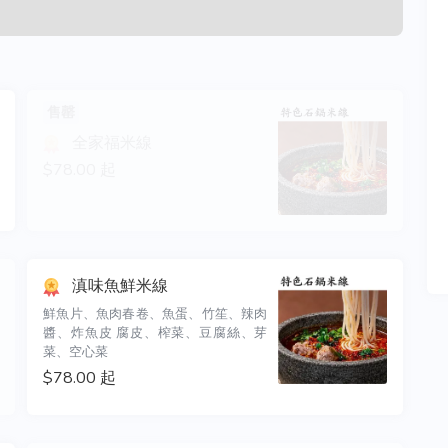
售罄
全家福米線
$78.00 起
滇味魚鮮米線
鮮魚片、魚肉春卷、魚蛋、竹笙、辣肉
醬、炸魚皮 腐皮、榨菜、豆腐絲、芽
菜、空心菜
$78.00 起