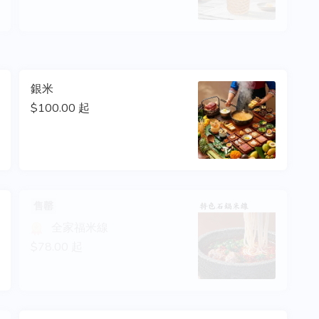
銀米
$100.00 起
售罄
全家福米線
$78.00 起