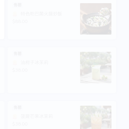
售罄
特色乾巴菌火腿炒飯
$88.00
售罄
油柑子冰苿莉
$38.00
售罄
菠蘿芒果冰茉莉
$38.00