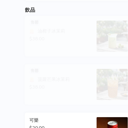
飲品
售罄
油柑子冰苿莉
$38.00
售罄
菠蘿芒果冰茉莉
$38.00
可樂