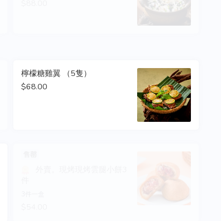
$88.00
檸檬糖雞翼 （5隻）
$68.00
售罄
外賣。現烤現烤雲腿小餅3
件
3件一盒
$54.00