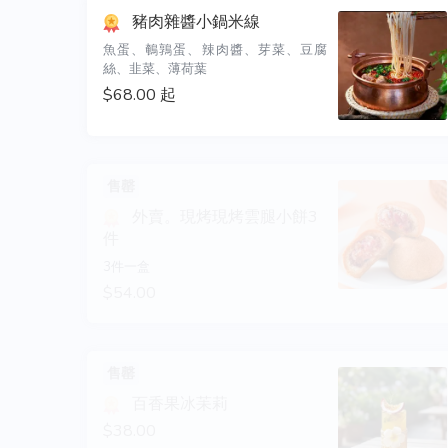
豬肉雜醬小鍋米線
魚蛋、鵪鶉蛋、辣肉醬、芽菜、豆腐
絲、韭菜、薄荷葉
$68.00 起
售罄
外賣。現烤現烤雲腿小餅3
件
3件一盒
$54.00
售罄
百香果冰苿莉
$38.00