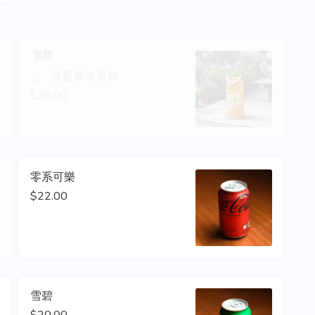
售罄
百香果冰苿莉
$38.00
零系可樂
$22.00
雪碧