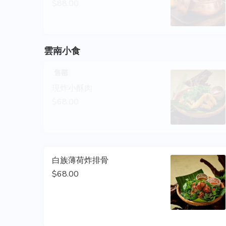
$88.00
雲南小食
售罄
現炸小酥肉
$68.00
白族薄荷炸排骨
$68.00