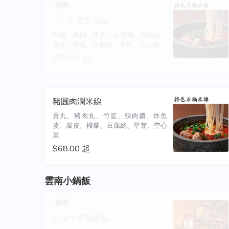
售罄
牛魔王米線
牛展、牛肉、牛丸、辣肉醬、炸魚皮、
腐皮、榨菜、豆腐絲、芽菜、空心菜
$78.00 起
豬圓肉潤米線
貢丸、豬肉丸、竹笙、辣肉醬、炸魚
皮、腐皮、榨菜、豆腐絲、草芽、空心
菜
$68.00 起
雲南小鍋飯
售罄
雲南牛肝菌燜飯