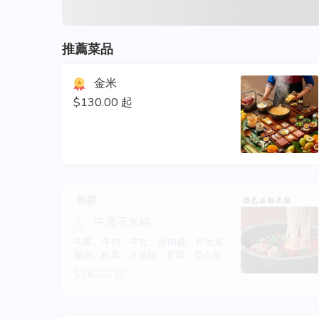
推薦菜品
金米
$130.00 起
售罄
牛魔王米線
牛展、牛肉、牛丸、辣肉醬、炸魚皮、
腐皮、榨菜、豆腐絲、芽菜、空心菜
$78.00 起