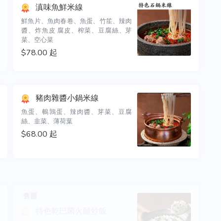
滇味魚鮮米線
鮮魚片、魚肉春卷、魚蛋、竹笙、辣肉
醬、炸魚皮 腐皮、榨菜、豆腐絲、芽
菜、空心菜
$78.00 起
豬肉雜醬小鍋米線
魚蛋、鵪鶉蛋、辣肉醬、芽菜、豆腐
絲、韭菜、薄荷葉
$68.00 起
售罄
特色乾巴菌火腿炒飯