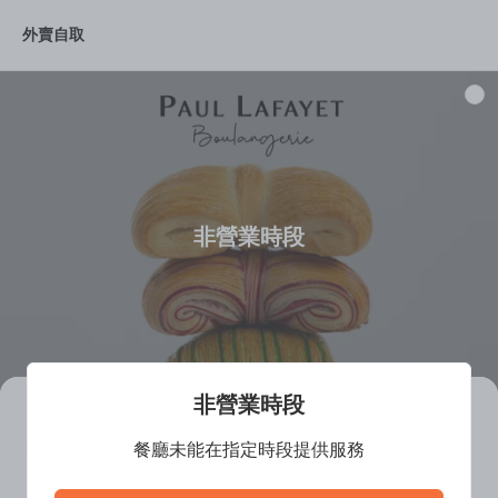
外賣自取
Coffee
丹麥酥
Confectionery
麵包
Signature Ba
非營業時段
非營業時段
Paul Lafayet Boulangerie -
餐廳未能在指定時段提供服務
Quarry Bay
餐廳離線中