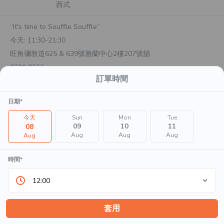
西式
“It's time to Souffle Souffle”
今天:
11:30-21:30
旺角彌敦道625 & 639號雅蘭中心2樓207號舖
2321 0366
訂單時間
外賣自取
日期*
預計於
20
分鐘後準備完成
今天
Sun
Mon
Tue
09
10
11
08
Aug
Aug
Aug
Aug
顧客須知
時間*
PHI網店新年限定外賣套餐，輸入優惠碼: PHI2025，即可享9
折優惠

12:00
*商品數量有限，售完即止

*此優惠每單僅限使用一次

*此優惠不可與其它優惠同時使用

套用
*此優惠僅適用於PHI Coffee & Pancake網店外賣自取，不可
顯示更多