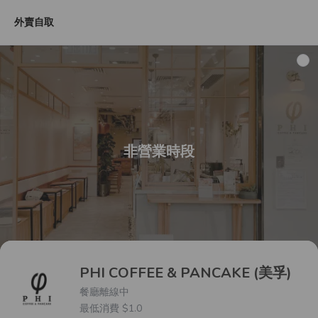
外賣自取
外賣網店限定套餐
梳乎厘
Light
Main Dish
Snac
非營業時段
PHI COFFEE & PANCAKE (美孚)
餐廳離線中
最低消費 $1.0