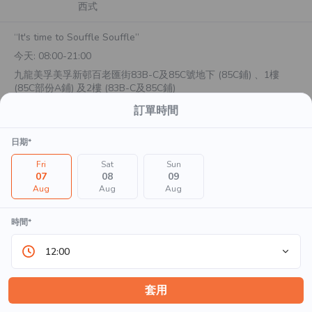
西式
“It's time to Souffle Souffle”
今天:
08:00-21:00
九龍美孚美孚新邨百老匯街83B-C及85C號地下 (85C鋪) 、1樓
(85C部份A鋪) 及2樓 (83B-C及85C鋪)
2887 6728
訂單時間
日期*
外賣自取
預計於
20
分鐘後準備完成
Fri
Sat
Sun
07
08
09
Aug
Aug
Aug
顧客須知
時間*
PHI網店新年限定外賣套餐，輸入優惠碼: PHI2025，即可享9
12:00
折優惠

*商品數量有限，售完即止

*此優惠每單僅限使用一次

套用
*此優惠不可與其它優惠同時使用
