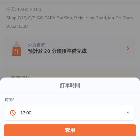
今天:
12:00-20:00
Shop G15, G/F, GO PARK Sai Sha, 9 Hoi Ying Road, Ma On Shan
9162 3308
外賣自取
預計於
20
分鐘後準備完成
顧客須知
訂單時間
假日或需時30-45分鐘。下單後無法取消，桌位確認後即不可
調整。
時間*
在菜單中搜索
12:00
無酒精飲品
套用
Orange Juice