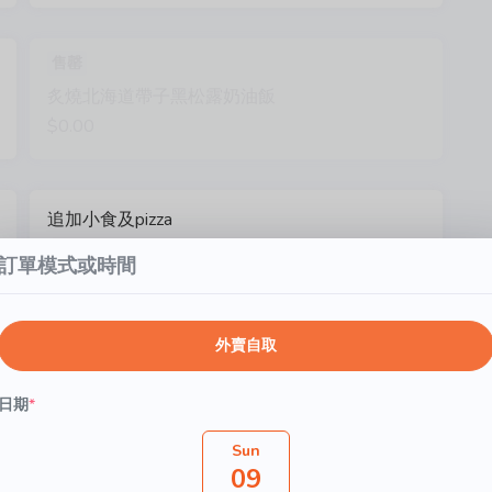
售罄
炙燒北海道帶子黑松露奶油飯
$0.00
追加小食及pizza
可自訂選項
訂單模式或時間
$238.00
外賣自取
是日例湯及沙律
$0.00
日期
*
Sun
09
蕃茄羅勒長意粉