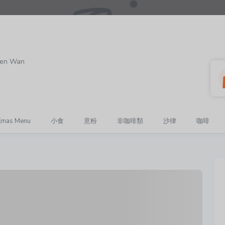
suen Wan
Xmas Menu
小食
意粉
非咖啡類
沙律
咖啡