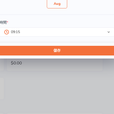
Aug
$0.00
時間
*
香煎塔斯曼尼亞三文魚配青醬忌廉汁
09:15
$0.00
儲存
香煎三文魚蕃茄意粉
$0.00