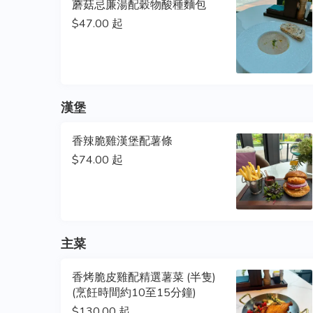
蘑菇忌廉湯配穀物酸種麵包
$47.00 起
漢堡
香辣脆雞漢堡配薯條
$74.00 起
主菜
香烤脆皮雞配精選薯菜 (半隻)
(烹飪時間約10至15分鐘)
$130.00 起