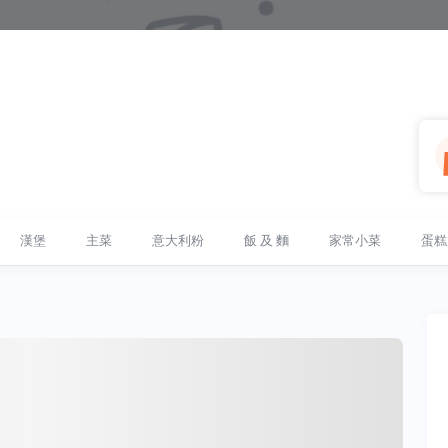
漢堡
主菜
意大利粉
飯 及 麵
家常小菜
蛋糕