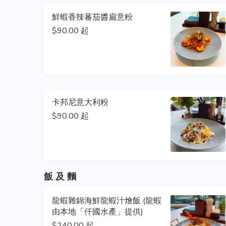
鮮蝦香辣蕃茄醬扁意粉
$90.00 起
卡邦尼意大利粉
$90.00 起
飯 及 麵
龍蝦雜錦海鮮龍蝦汁燴飯 (龍蝦
由本地「仟國水產」提供)
$240.00 起