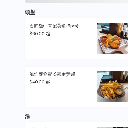
頭盤
香辣雞中翼配薯角(5pcs)
$60.00 起
脆炸薯條配松露蛋黃醬
$40.00 起
湯