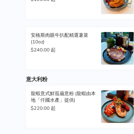
安格斯肉眼牛扒配精選薯菜
(10oz)
$240.00 起
意大利粉
龍蝦意式鮮茄扁意粉 (龍蝦由本
地「仟國水產」提供)
$220.00 起