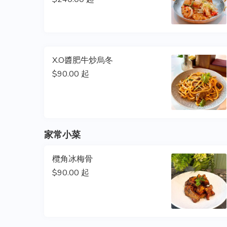
X.O醬肥牛炒烏冬
$90.00 起
家常小菜
欖角冰梅骨
$90.00 起