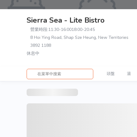
Sierra Sea - Lite Bistro
營業時段:
11:30-16:00
18:00-20:45
8 Hoi Ying Road, Shap Sze Heung, New Territories
3892 1188
休息中
頭盤
湯