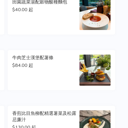
田園蔬菜湯配穀物酸種麵包
$40.00 起
牛肉芝士漢堡配薯條
$84.00 起
香煎比目魚柳配精選薯菜及松露
忌廉汁
$130.00 起