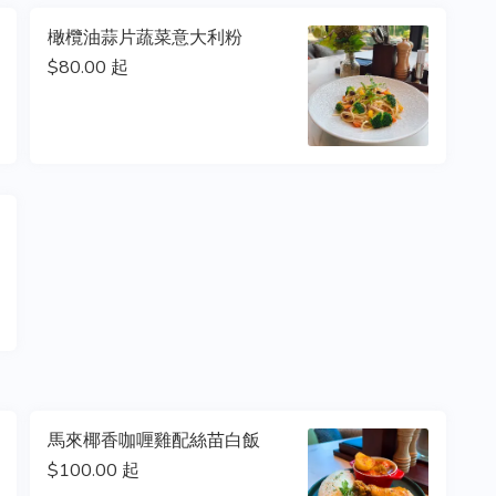
橄欖油蒜片蔬菜意大利粉
$80.00 起
馬來椰香咖喱雞配絲苗白飯
$100.00 起