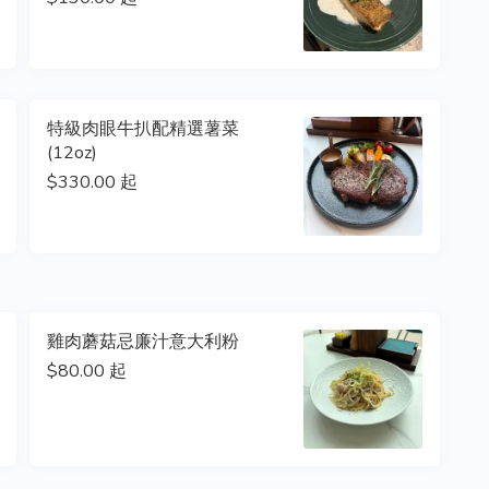
特級肉眼牛扒配精選薯菜
(12oz)
$330.00 起
雞肉蘑菇忌廉汁意大利粉
$80.00 起