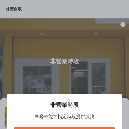
外賣自取
定食D
拌飯R
蓋飯R
湯飯A
紫菜飯卷K1
拌
非營業時段
非營業時段
Two Moms (Yuen Long)
餐廳未能在指定時段提供服務
餐廳離線中
韓國菜